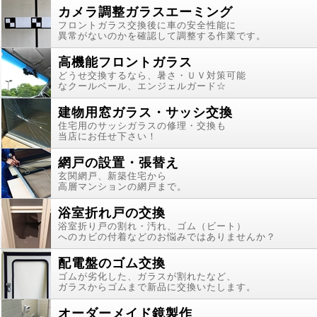
カメラ調整ガラスエーミング
フロントガラス交換後に車の安全性能に
異常がないのかを確認して調整する作業です。
高機能フロントガラス
どうせ交換するなら、暑さ・ＵＶ対策可能
なクールベール、エンジェルガード☆
建物用窓ガラス・サッシ交換
住宅用のサッシガラスの修理・交換も
当店にお任せ下さい！
網戸の設置・張替え
玄関網戸、新築住宅から
高層マンションの網戸まで。
浴室折れ戸の交換
浴室折り戸の割れ・汚れ、ゴム（ビート）
へのカビの付着などのお悩みではありませんか？
配電盤のゴム交換
ゴムが劣化した、ガラスが割れたなど、
ガラスからゴムまで新品に交換いたします。
オーダーメイド鏡製作