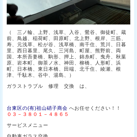
（ 三ノ輪、上野、浅草、入谷、鶯谷、御徒町、蔵
前、鳥越、稲荷町、田原町、北上野、根岸、三筋、
寿、元浅草、松が谷、浅草橋、南千住、荒川、日暮
里、西日暮里、尾久、三河島、町屋、熊野前、両
国、本所吾妻橋、駒形、押上、錦糸町、曳舟、秋葉
原、岩本町、御茶ノ水、神田、柳橋、人形町、浜
町、日本橋、東日本橋、田端、北千住、綾瀬、根
津、千駄木、谷中、湯島、）
ガラストラブル 修理 交換 は、
台東区の(有)祖山硝子商会
へお任せください！！
０３－３８０１－４８６５
サービスメニュー
自動車ガラス交換