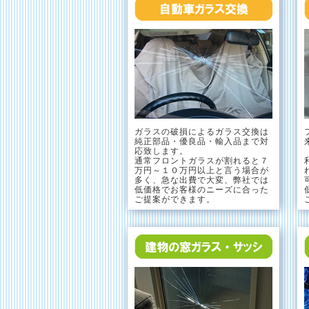
ガラスの破損によるガラス交換は
純正部品・優良品・輸入品まで対
応致します。
通常フロントガラスが割れると７
万円～１０万円以上と言う場合が
多く、急な出費で大変、弊社では
低価格でお客様のニーズに合った
ご提案ができます。