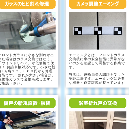
フロントガラスに小さな割れが出
エーミングとは、フロントガラス
来た場合はガラス交換ではなく、
交換後に車の安全性能に異常がな
「ウインドリペア」が低価格で便
いのかを確認して調整する作業で
利！ 勿論車検対応です。小さな割
す。
れ1ヵ所１２，０００円から修理
当店は、運輸局長の認証を受けた
可能です。 割れが大きい場合は、
認証工場です。エーミングに必要
低価格ガラスで交換も致します。
な機器・作業環境が整っています
ご相談下さい。