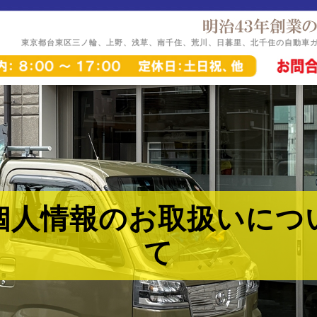
東京都台東区三ノ輪、上野、浅草、南千住、荒川、日暮里、北千住の自動車
個人情報のお取扱いにつ
て