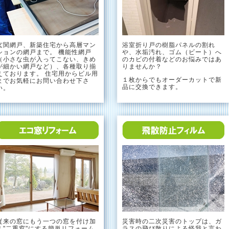
玄関網戸、新築住宅から高層マン
浴室折り戸の樹脂パネルの割れ
ションの網戸まで。 機能性網戸
や、水垢汚れ、ゴム（ビート）へ
（小さな虫が入ってこない、きめ
のカビの付着などのお悩みではあ
が細かい網戸など）、各種取り揃
りませんか？
えております。 住宅用からビル用
１枚からでもオーダーカットで新
までお気軽にお問い合わせ下さ
品に交換できます。
い。
従来の窓にもう一つの窓を付け加
災害時の二次災害のトップは、ガ
え"二重窓"にする簡単リフォーム
ラスの飛び散りによる怪我と言わ