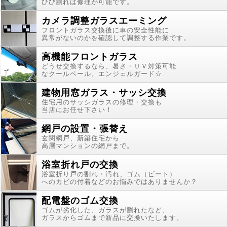
ひび割れは修理が可能です。
カメラ調整ガラスエーミング
フロントガラス交換後に車の安全性能に
異常がないのかを確認して調整する作業です。
高機能フロントガラス
どうせ交換するなら、暑さ・ＵＶ対策可能
なクールベール、エンジェルガード☆
建物用窓ガラス・サッシ交換
住宅用のサッシガラスの修理・交換も
当店にお任せ下さい！
網戸の設置・張替え
玄関網戸、新築住宅から
高層マンションの網戸まで。
浴室折れ戸の交換
浴室折り戸の割れ・汚れ、ゴム（ビート）
へのカビの付着などのお悩みではありませんか？
配電盤のゴム交換
ゴムが劣化した、ガラスが割れたなど、
ガラスからゴムまで新品に交換いたします。