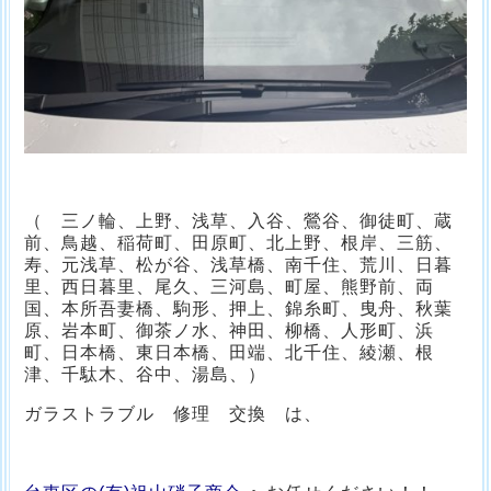
（ 三ノ輪、上野、浅草、入谷、鶯谷、御徒町、蔵
前、鳥越、稲荷町、田原町、北上野、根岸、三筋、
寿、元浅草、松が谷、浅草橋、南千住、荒川、日暮
里、西日暮里、尾久、三河島、町屋、熊野前、両
国、本所吾妻橋、駒形、押上、錦糸町、曳舟、秋葉
原、岩本町、御茶ノ水、神田、柳橋、人形町、浜
町、日本橋、東日本橋、田端、北千住、綾瀬、根
津、千駄木、谷中、湯島、）
ガラストラブル 修理 交換 は、