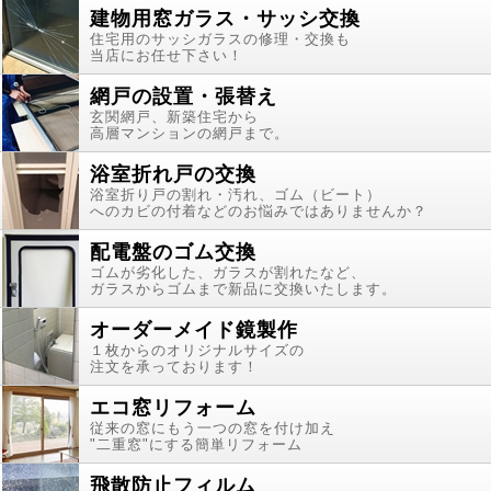
建物用窓ガラス・サッシ交換
住宅用のサッシガラスの修理・交換も
当店にお任せ下さい！
網戸の設置・張替え
玄関網戸、新築住宅から
高層マンションの網戸まで。
浴室折れ戸の交換
浴室折り戸の割れ・汚れ、ゴム（ビート）
へのカビの付着などのお悩みではありませんか？
配電盤のゴム交換
ゴムが劣化した、ガラスが割れたなど、
ガラスからゴムまで新品に交換いたします。
オーダーメイド鏡製作
１枚からのオリジナルサイズの
注文を承っております！
エコ窓リフォーム
従来の窓にもう一つの窓を付け加え
"二重窓"にする簡単リフォーム
飛散防止フィルム