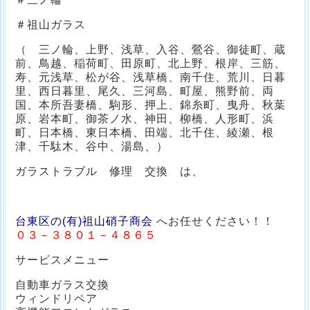
＃祖山ガラス
（ 三ノ輪、上野、浅草、入谷、鶯谷、御徒町、蔵
前、鳥越、稲荷町、田原町、北上野、根岸、三筋、
寿、元浅草、松が谷、浅草橋、南千住、荒川、日暮
里、西日暮里、尾久、三河島、町屋、熊野前、両
国、本所吾妻橋、駒形、押上、錦糸町、曳舟、秋葉
原、岩本町、御茶ノ水、神田、柳橋、人形町、浜
町、日本橋、東日本橋、田端、北千住、綾瀬、根
津、千駄木、谷中、湯島、）
ガラストラブル 修理 交換 は、
台東区の(有)祖山硝子商会
へお任せください！！
０３－３８０１－４８６５
サービスメニュー
自動車ガラス交換
ウィンドリペア