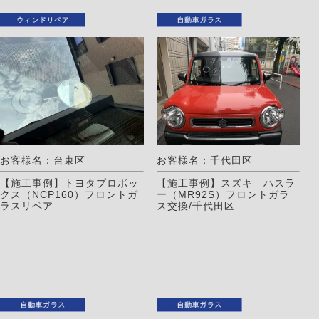
お客様名：台東区
お客様名：千代田区
【施工事例】トヨタプロボッ
【施工事例】スズキ ハスラ
クス（NCP160）フロントガ
ー（MR92S）フロントガラ
ラスリペア
ス交換/千代田区