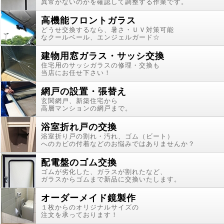
異常がないのかを確認して調整する作業です。
高機能フロントガラス
どうせ交換するなら、暑さ・ＵＶ対策可能
なクールベール、エンジェルガード☆
建物用窓ガラス・サッシ交換
住宅用のサッシガラスの修理・交換も
当店にお任せ下さい！
網戸の設置・張替え
玄関網戸、新築住宅から
高層マンションの網戸まで。
浴室折れ戸の交換
浴室折り戸の割れ・汚れ、ゴム（ビート）
へのカビの付着などのお悩みではありませんか？
配電盤のゴム交換
ゴムが劣化した、ガラスが割れたなど、
ガラスからゴムまで新品に交換いたします。
オーダーメイド鏡製作
１枚からのオリジナルサイズの
注文を承っております！