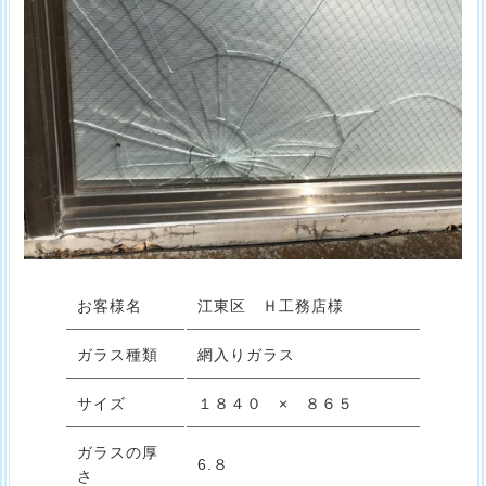
お客様名
江東区 Ｈ工務店様
ガラス種類
網入りガラス
サイズ
１８４０ × ８６５
ガラスの厚
6.８
さ