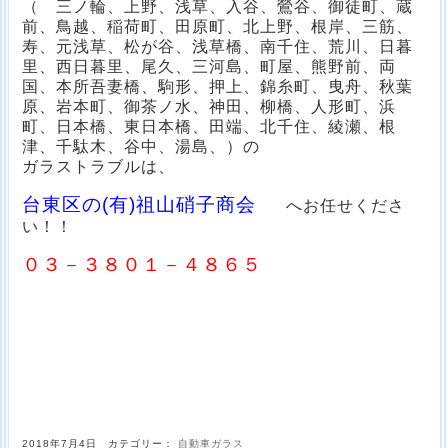
（ 三ノ輪、上野、浅草、入谷、鶯谷、御徒町、蔵
前、鳥越、稲荷町、田原町、北上野、根岸、三筋、
寿、元浅草、松が谷、浅草橋、南千住、荒川、日暮
里、西日暮里、尾久、三河島、町屋、熊野前、両
国、本所吾妻橋、駒形、押上、錦糸町、曳舟、秋葉
原、岩本町、御茶ノ水、神田、柳橋、人形町、浜
町、日本橋、東日本橋、田端、北千住、綾瀬、根
津、千駄木、谷中、湯島、）の
ガラストラブルは、
台東区の(有)祖山硝子商会
へお任せくださ
い！！
０３－３８０１－４８６５
2018年7月4日 カテゴリー：
自動車ガラス