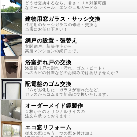
どうせ交換するなら、暑さ・ＵＶ対策可能
なクールベール、エンジェルガード☆
建物用窓ガラス・サッシ交換
住宅用のサッシガラスの修理・交換も
当店にお任せ下さい！
網戸の設置・張替え
玄関網戸、新築住宅から
高層マンションの網戸まで。
浴室折れ戸の交換
浴室折り戸の割れ・汚れ、ゴム（ビート）
へのカビの付着などのお悩みではありませんか？
配電盤のゴム交換
ゴムが劣化した、ガラスが割れたなど、
ガラスからゴムまで新品に交換いたします。
オーダーメイド鏡製作
１枚からのオリジナルサイズの
注文を承っております！
エコ窓リフォーム
従来の窓にもう一つの窓を付け加え