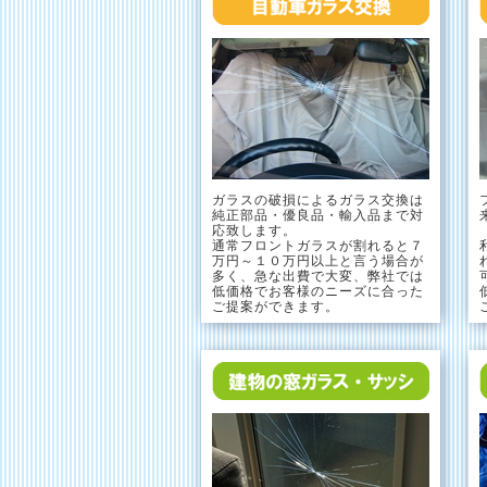
ガラスの破損によるガラス交換は
純正部品・優良品・輸入品まで対
応致します。
通常フロントガラスが割れると７
万円～１０万円以上と言う場合が
多く、急な出費で大変、弊社では
低価格でお客様のニーズに合った
ご提案ができます。