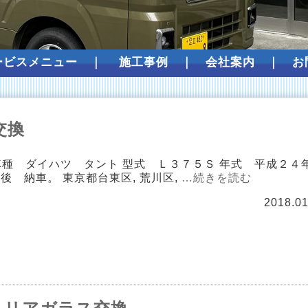
ービスメニュー
｜
施工事例
｜
会社案内
｜
お
交換
種 ダイハツ タント 型式 Ｌ３７５Ｓ 年式 平成２４
 納車。 東京都台東区, 荒川区,
…続きを読む
2018.01