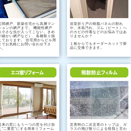
玄関網戸、新築住宅から高層マン
浴室折り戸の樹脂パネルの割れ
ションの網戸まで。 機能性網戸
や、水垢汚れ、ゴム（ビート）へ
（小さな虫が入ってこない、きめ
のカビの付着などのお悩みではあ
が細かい網戸など）、各種取り揃
りませんか？
えております。 住宅用からビル用
１枚からでもオーダーカットで新
までお気軽にお問い合わせ下さ
品に交換できます。
い。
従来の窓にもう一つの窓を付け加
災害時の二次災害のトップは、ガ
え"二重窓"にする簡単リフォーム
ラスの飛び散りによる怪我と言わ