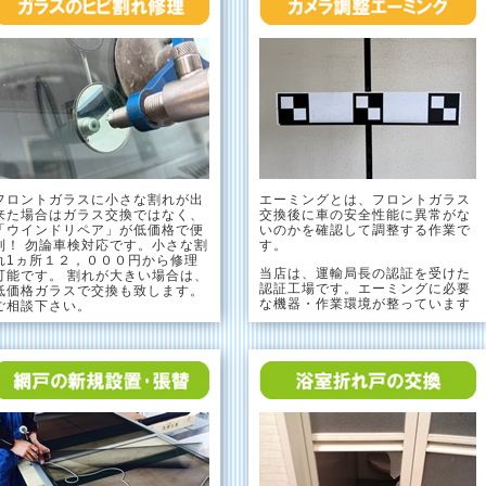
フロントガラスに小さな割れが出
エーミングとは、フロントガラス
来た場合はガラス交換ではなく、
交換後に車の安全性能に異常がな
「ウインドリペア」が低価格で便
いのかを確認して調整する作業で
利！ 勿論車検対応です。小さな割
す。
れ1ヵ所１２，０００円から修理
当店は、運輸局長の認証を受けた
可能です。 割れが大きい場合は、
認証工場です。エーミングに必要
低価格ガラスで交換も致します。
な機器・作業環境が整っています
ご相談下さい。