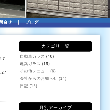
問合せ
｜
ブログ
カテゴリ一覧
自動車ガラス
(40)
年７
建築ガラス
(19)
その他メニュー
(6)
.27
会社からのお知らせ
(14)
日記
(15)
月別アーカイブ