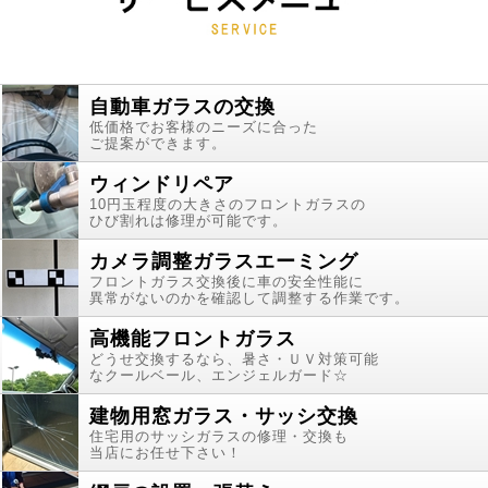
自動車ガラスの交換
低価格でお客様のニーズに合った
ご提案ができます。
ウィンドリペア
10円玉程度の大きさのフロントガラスの
ひび割れは修理が可能です。
カメラ調整ガラスエーミング
フロントガラス交換後に車の安全性能に
異常がないのかを確認して調整する作業です。
高機能フロントガラス
どうせ交換するなら、暑さ・ＵＶ対策可能
なクールベール、エンジェルガード☆
建物用窓ガラス・サッシ交換
住宅用のサッシガラスの修理・交換も
当店にお任せ下さい！