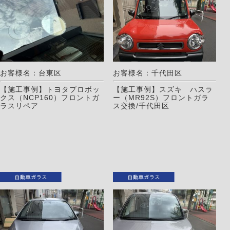
お客様名：台東区
お客様名：千代田区
【施工事例】トヨタプロボッ
【施工事例】スズキ ハスラ
クス（NCP160）フロントガ
ー（MR92S）フロントガラ
ラスリペア
ス交換/千代田区