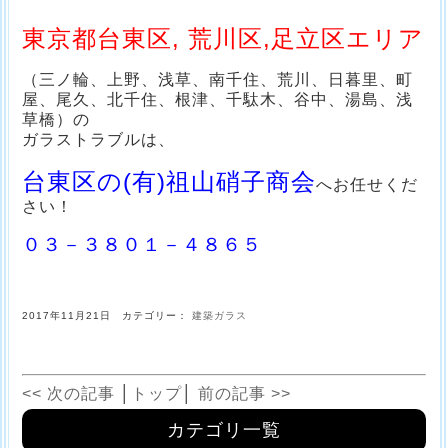
東京都台東区, 荒川区,足立区エリア
（三ノ輪、上野、浅草、南千住、荒川、日暮里、町
屋、尾久、北千住、根津、千駄木、谷中、湯島、浅
草橋）の
ガラストラブルは、
台東区の(有)祖山硝子商会
へお任せくだ
さい！
０３－３８０１－４８６５
2017年11月21日 カテゴリー：
建築ガラス
<< 次の記事
│
トップ
│
前の記事 >>
カテゴリ一覧