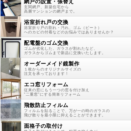
網戸の設置・張替え
玄関網戸、新築住宅から
高層マンションの網戸まで。
浴室折れ戸の交換
浴室折り戸の割れ・汚れ、ゴム（ビート）
へのカビの付着などのお悩みではありませんか？
配電盤のゴム交換
ゴムが劣化した、ガラスが割れたなど、
ガラスからゴムまで新品に交換いたします。
オーダーメイド鏡製作
１枚からのオリジナルサイズの
注文を承っております！
エコ窓リフォーム
従来の窓にもう一つの窓を付け加え
"二重窓"にする簡単リフォーム
飛散防止フィルム
フィルムを貼ることで、万が一の時のガラスの
飛び散りを最小限に抑えることができます。
面格子の取付け