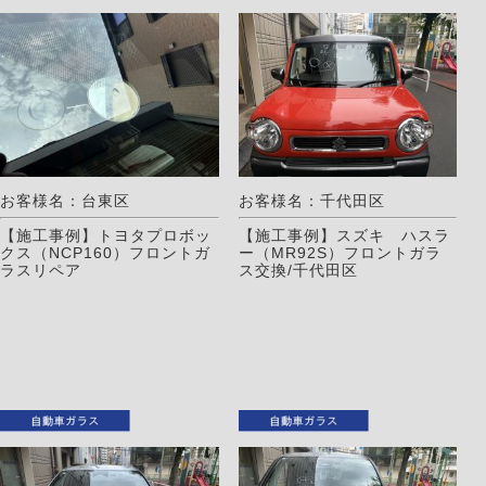
お客様名：台東区
お客様名：千代田区
【施工事例】トヨタプロボッ
【施工事例】スズキ ハスラ
クス（NCP160）フロントガ
ー（MR92S）フロントガラ
ラスリペア
ス交換/千代田区