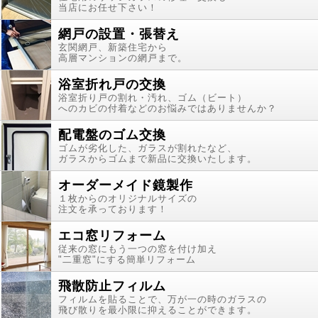
当店にお任せ下さい！
網戸の設置・張替え
玄関網戸、新築住宅から
高層マンションの網戸まで。
浴室折れ戸の交換
浴室折り戸の割れ・汚れ、ゴム（ビート）
へのカビの付着などのお悩みではありませんか？
配電盤のゴム交換
ゴムが劣化した、ガラスが割れたなど、
ガラスからゴムまで新品に交換いたします。
オーダーメイド鏡製作
１枚からのオリジナルサイズの
注文を承っております！
エコ窓リフォーム
従来の窓にもう一つの窓を付け加え
"二重窓"にする簡単リフォーム
飛散防止フィルム
フィルムを貼ることで、万が一の時のガラスの
飛び散りを最小限に抑えることができます。