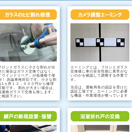
フロントガラスに小さな割れが出
エーミングとは、フロントガラス
来た場合はガラス交換ではなく、
交換後に車の安全性能に異常がな
「ウインドリペア」が低価格で便
いのかを確認して調整する作業で
利！ 勿論車検対応です。小さな割
す。
れ1ヵ所１２，０００円から修理
当店は、運輸局長の認証を受けた
可能です。 割れが大きい場合は、
認証工場です。エーミングに必要
低価格ガラスで交換も致します。
な機器・作業環境が整っています
ご相談下さい。