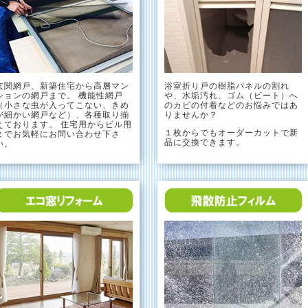
玄関網戸、新築住宅から高層マン
浴室折り戸の樹脂パネルの割れ
ションの網戸まで。 機能性網戸
や、水垢汚れ、ゴム（ビート）へ
（小さな虫が入ってこない、きめ
のカビの付着などのお悩みではあ
が細かい網戸など）、各種取り揃
りませんか？
えております。 住宅用からビル用
１枚からでもオーダーカットで新
までお気軽にお問い合わせ下さ
品に交換できます。
い。