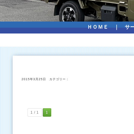
ＨＯＭＥ
｜
サ
2015年3月25日 カテゴリー：
1 / 1
1