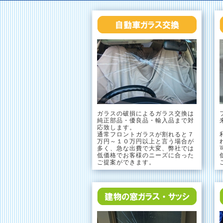
ガラスの破損によるガラス交換は
純正部品・優良品・輸入品まで対
応致します。
通常フロントガラスが割れると７
万円～１０万円以上と言う場合が
多く、急な出費で大変、弊社では
低価格でお客様のニーズに合った
ご提案ができます。